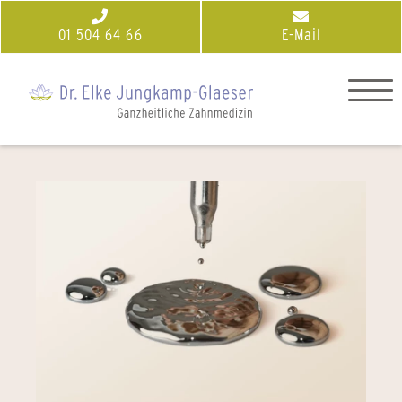
01 504 64 66
E-Mail